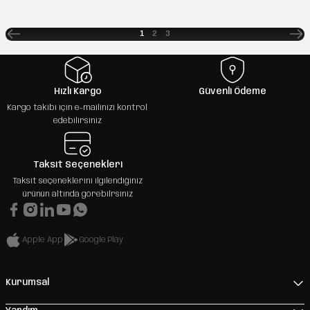
1
2
3
Hızlı Kargo
Güvenli Ödeme
Kargo takibi için e-mailinizi kontrol
edebilirsiniz
Taksit Seçenekleri
Taksit seçeneklerini ilgilendiğiniz
ürünün altında görebilrsiniz
Apple App
Google Play
Kurumsal