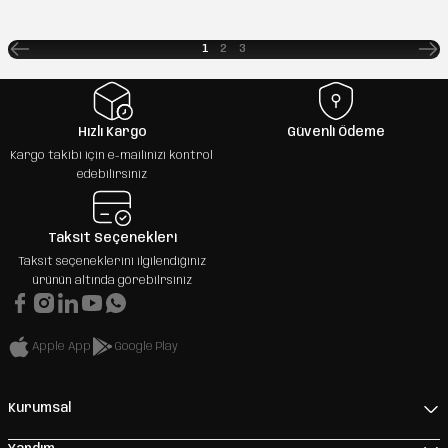
1
2
3
Hızlı Kargo
Güvenli Ödeme
Kargo takibi için e-mailinizi kontrol
edebilirsiniz
Taksit Seçenekleri
Taksit seçeneklerini ilgilendiğiniz
ürünün altında görebilrsiniz
Apple App
Google Play
Kurumsal