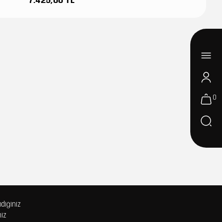
7.425,00 TL
0
ndiğiniz
niz