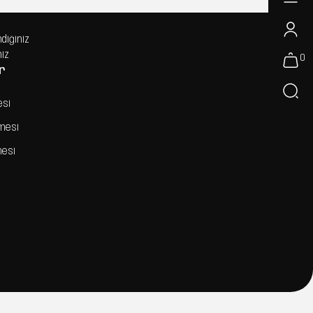
ndiğiniz
niz
0
r
esi
şmesi
mesi