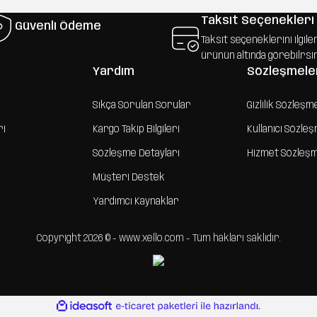
Taksit Seçenekleri
Güvenli Ödeme
Taksit seçeneklerini ilgile
ürünün altında görebilrsi
Yardım
Sözleşmele
Sıkça Sorulan Sorular
Gizlilik Sözleşm
ri
Kargo Takip Bilgileri
Kullanıcı Sözle
Sözleşme Detayları
Hizmet Sözleş
Müşteri Destek
Yardımcı Kaynaklar
Copyright 2026 © - www.xello.com - Tüm hakları saklıdır.
ile
ideasoft
e-