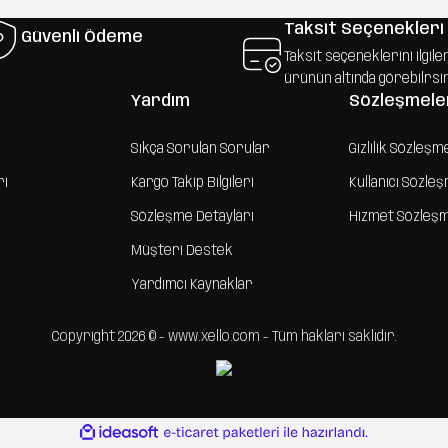
Taksit Seçenekleri
Güvenli Ödeme
Taksit seçeneklerini ilgile
ürünün altında görebilrsi
Yardım
Sözleşmele
Sıkça Sorulan Sorular
Gizlilik Sözleşm
ri
Kargo Takip Bilgileri
Kullanıcı Sözle
Sözleşme Detayları
Hizmet Sözleş
Müşteri Destek
Yardımcı Kaynaklar
Copyright 2026 © - www.xello.com - Tüm hakları saklıdır.
ile
ideasoft
e-