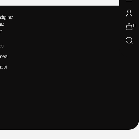
ndiğiniz
niz
0
r
esi
şmesi
mesi