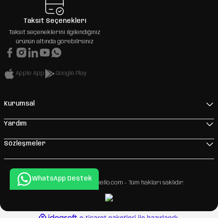
Taksit Seçenekleri
Taksit seçeneklerini ilgilendiğiniz
ürünün altında görebilrsiniz
Apple App
Google Play
Kurumsal
Yardım
Sözleşmeler
WhatsApp Destek
Copyright 2026 © - www.xello.com - Tüm hakları saklıdır.
ideasoft
ile
e-