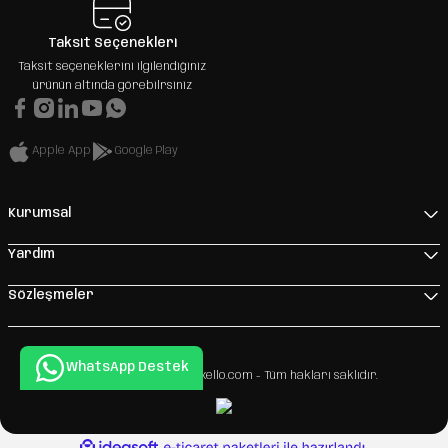
Taksit Seçenekleri
Taksit seçeneklerini ilgilendiğiniz
ürünün altında görebilrsiniz
Apple App
Google Play
Kurumsal
Yardım
Sözleşmeler
WhatsApp Destek
Copyright 2026 © - www.xello.com - Tüm hakları saklıdır.
ideasoft
ile
e-