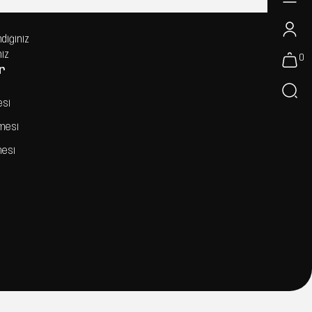
ndiğiniz
niz
0
r
esi
şmesi
mesi