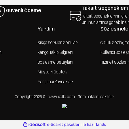
Taksit Seçenekleri
Güvenli Ödeme
Taksit seçeneklerini ilgile
ürünün altında görebilrsi
Yardım
Sözleşmele
Sıkça Sorulan Sorular
Gizlilik Sözleşm
ri
Kargo Takip Bilgileri
Kullanıcı Sözle
Sözleşme Detayları
Hizmet Sözleş
Müşteri Destek
Yardımcı Kaynaklar
Copyright 2026 © - www.xello.com - Tüm hakları saklıdır.
ile
ideasoft
e-