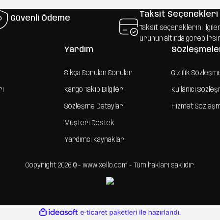
Taksit Seçenekleri
Güvenli Ödeme
Taksit seçeneklerini ilgile
ürünün altında görebilrsi
Yardım
Sözleşmele
Sıkça Sorulan Sorular
Gizlilik Sözleşm
ri
Kargo Takip Bilgileri
Kullanıcı Sözle
Sözleşme Detayları
Hizmet Sözleş
Müşteri Destek
Yardımcı Kaynaklar
Copyright 2026 © - www.xello.com - Tüm hakları saklıdır.
ile
ideasoft
e-