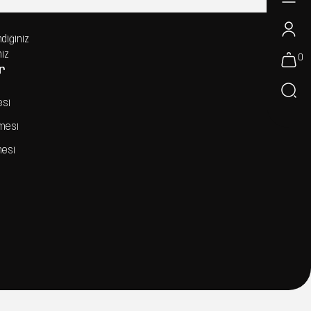
ndiğiniz
niz
0
r
esi
şmesi
mesi