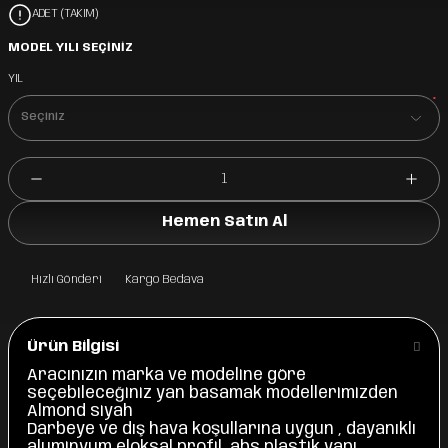
ADET (TAKIM)
MODEL YILI SEÇİNİZ
YIL
*
Hemen Satın Al
Hızlı Gönderi
Kargo Bedava
Ürün Bilgisi
Aracınızın marka ve modeline göre
seçebileceğiniz yan basamak modellerimizden
Almond siyah
Darbeye ve dış hava koşullarına uygun , dayanıklı
aluminyum eloksal profil, abs plastik yapı