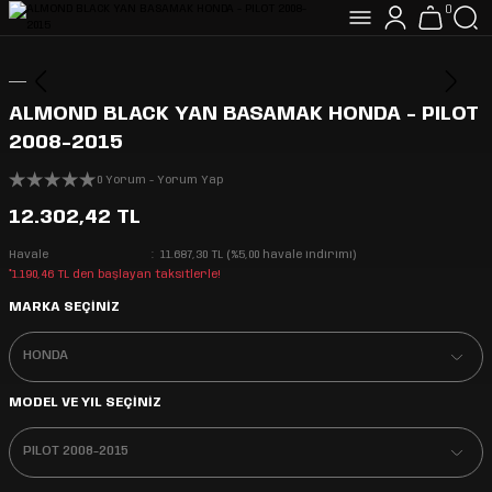
0
ALMOND BLACK YAN BASAMAK HONDA - PILOT
2008-2015
0 Yorum - Yorum Yap
12.302,42 TL
Havale
11.687,30 TL (%5,00 havale indirimi)
*1.190,46 TL den başlayan taksitlerle!
MARKA SEÇİNİZ
MODEL VE YIL SEÇİNİZ