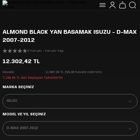
ALMOND BLACK YAN BASAMAK ISUZU - D-MAX
2007-2012
0 Yorum - Yorum Yap
12.302,42 TL
Havale
11.687,29 TL (%5,00 havale indirimi)
*1.190,46 TL den başlayan taksitlerle!
MARKA SEÇİNİZ
MODEL VE YIL SEÇİNİZ