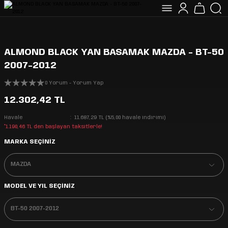
ALMOND BLACK YAN BASAMAK MAZDA - BT-50
2007-2012
0 Yorum - Yorum Yap
12.302,42 TL
Havale
11.687,29 TL (%5,00 havale indirimi)
*1.190,46 TL den başlayan taksitlerle!
MARKA SEÇİNİZ
MODEL VE YIL SEÇİNİZ