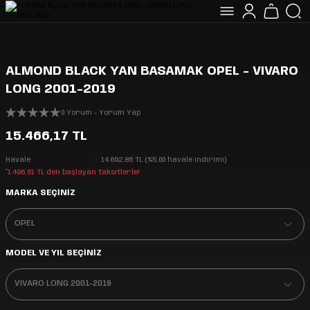
ALMOND BLACK YAN BASAMAK OPEL - VIVARO
LONG 2001-2019
0 Yorum - Yorum Yap
15.466,17 TL
Havale
14.692,86 TL (%5,00 havale indirimi)
*1.496,61 TL den başlayan taksitlerle!
MARKA SEÇİNİZ
MODEL VE YIL SEÇİNİZ