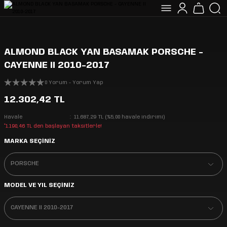
ALMOND BLACK YAN BASAMAK PORSCHE -
CAYENNE II 2010-2017
0 Yorum - Yorum Yap
12.302,42 TL
Havale
11.687,29 TL (%5,00 havale indirimi)
*1.190,46 TL den başlayan taksitlerle!
MARKA SEÇİNİZ
MODEL VE YIL SEÇİNİZ