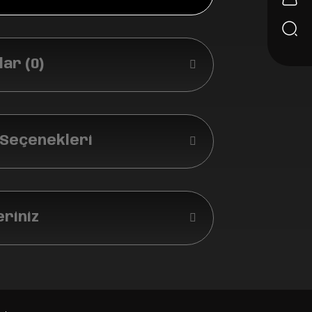
ar (0)
 Seçenekleri
eriniz