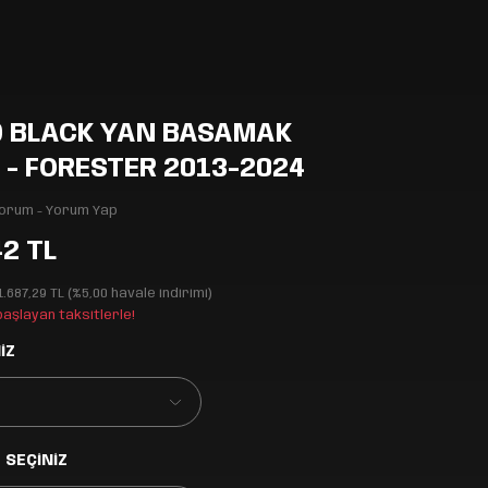
 BLACK YAN BASAMAK
- FORESTER 2013-2024
Yorum - Yorum Yap
42 TL
1.687,29 TL (%5,00 havale indirimi)
 başlayan taksitlerle!
İZ
 SEÇİNİZ