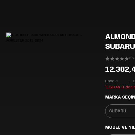
ALMOND
SUBARU 
0 
12.302,
Havale
1
*1.190,46 TL den
MARKA SEÇİN
MODEL VE YIL