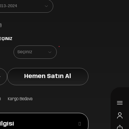
)
EÇİNİZ
*
Hemen Satın Al
i
Kargo Bedava
lgisi