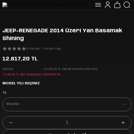
JEEP-RENEGADE 2014 Üzeri Yan Basamak
Shining
0 Yorum - Yorum Yap
12.817,20 TL
Havale
12.176,34 TL (%5,00 havale indirimi)
*1.240,28 TL den başlayan taksitlerle!
MODEL YILI SEÇİNİZ
YIL
*