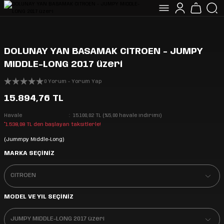
DOLUNAY YAN BASAMAK CITROEN - JUMPY
MIDDLE-LONG 2017 üzeri
0 Yorum - Yorum Yap
15.894,76 TL
Havale
15.100,02 TL (%5,00 havale indirimi)
*1.538,08 TL den başlayan taksitlerle!
(Jummpy Middle-Long)
MARKA SEÇİNİZ
MODEL VE YIL SEÇİNİZ