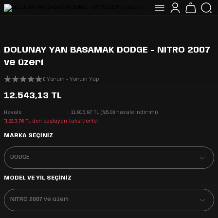
DOLUNAY YAN BASAMAK DODGE - NITRO 2007
ve üzeri
0 Yorum - Yorum Yap
12.543,13 TL
Havale
11.915,97 TL (%5,00 havale indirimi)
*1.213,76 TL den başlayan taksitlerle!
MARKA SEÇİNİZ
MODEL VE YIL SEÇİNİZ