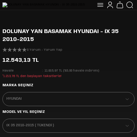
DOLUNAY YAN BASAMAK HYUNDAI - iX 35
2010-2015
0 Yorum - Yorum Yap
12.543,13 TL
Havale
11.915,97 TL (%5,00 havale indirimi)
*1.213,76 TL den başlayan taksitlerle!
MARKA SEÇİNİZ
MODEL VE YIL SEÇİNİZ