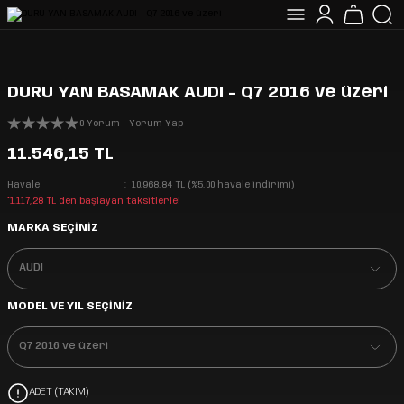
DURU YAN BASAMAK AUDI - Q7 2016 ve üzeri
0 Yorum - Yorum Yap
11.546,15 TL
Havale
10.968,84 TL (%5,00 havale indirimi)
*1.117,28 TL den başlayan taksitlerle!
MARKA SEÇİNİZ
MODEL VE YIL SEÇİNİZ
ADET (TAKIM)