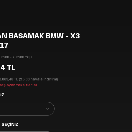
AN BASAMAK BMW - X3
017
Yorum - Yorum Yap
14 TL
0.063,48 TL (%5,00 havale indirimi)
 başlayan taksitlerle!
İZ
 SEÇİNİZ