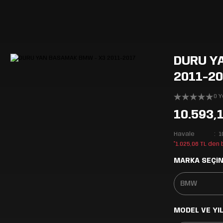
DURU Y
2011-2
0 
10.593,
Havale
1
*1.025,06 TL den
MARKA SEÇİN
MODEL VE YIL