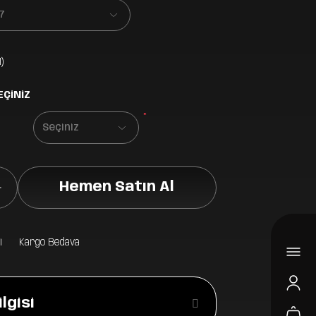
)
EÇİNİZ
*
Hemen Satın Al
i
Kargo Bedava
lgisi