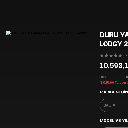
DURU Y
LODGY 
0 
10.593,
Havale
1
*1.025,06 TL den
MARKA SEÇİN
MODEL VE YIL