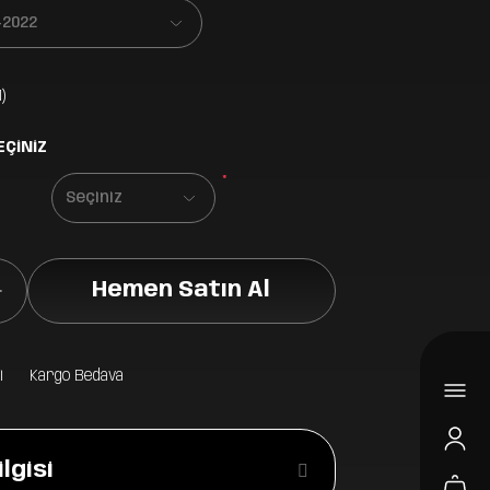
)
EÇİNİZ
*
Hemen Satın Al
i
Kargo Bedava
lgisi