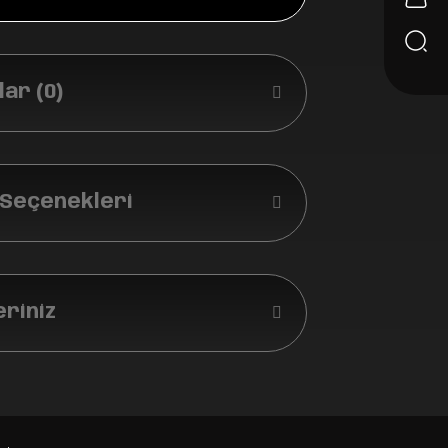
ar (0)
 Seçenekleri
eriniz