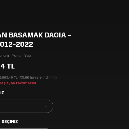
AN BASAMAK DACIA -
2012-2022
Yorum - Yorum Yap
14 TL
0.063,48 TL (%5,00 havale indirimi)
 başlayan taksitlerle!
İZ
 SEÇİNİZ