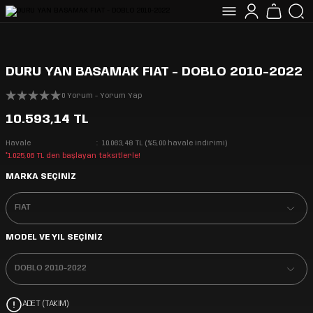
DURU YAN BASAMAK FIAT - DOBLO 2010-2022
0 Yorum - Yorum Yap
10.593,14 TL
Havale
10.063,48 TL (%5,00 havale indirimi)
*1.025,06 TL den başlayan taksitlerle!
MARKA SEÇİNİZ
MODEL VE YIL SEÇİNİZ
ADET (TAKIM)