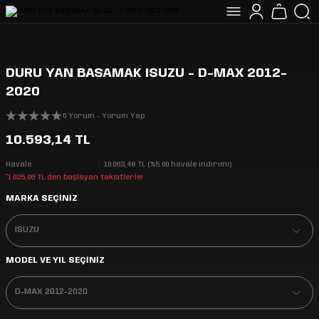
DURU YAN BASAMAK ISUZU - D-MAX 2012-
2020
0 Yorum - Yorum Yap
10.593,14 TL
Havale
10.063,48 TL (%5,00 havale indirimi)
*1.025,06 TL den başlayan taksitlerle!
MARKA SEÇİNİZ
MODEL VE YIL SEÇİNİZ