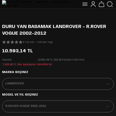
DURU YAN BASAMAK LANDROVER - R.ROVER
VOGUE 2002-2012
0 Yorum - Yorum Yap
10.593,14 TL
Havale
10.063,48 TL (%5,00 havale indirimi)
*1.025,06 TL den başlayan taksitlerle!
MARKA SEÇİNİZ
MODEL VE YIL SEÇİNİZ