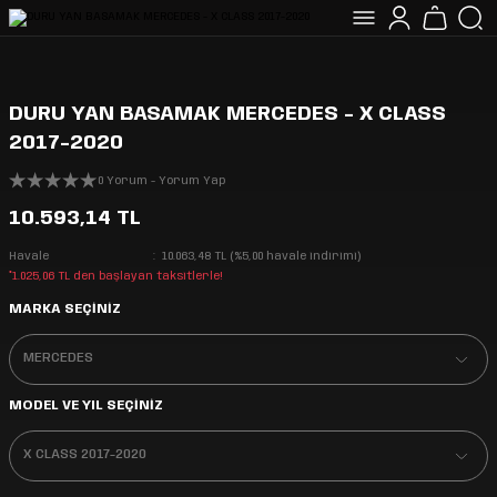
DURU YAN BASAMAK MERCEDES - X CLASS
2017-2020
0 Yorum - Yorum Yap
10.593,14 TL
Havale
10.063,48 TL (%5,00 havale indirimi)
*1.025,06 TL den başlayan taksitlerle!
MARKA SEÇİNİZ
MODEL VE YIL SEÇİNİZ