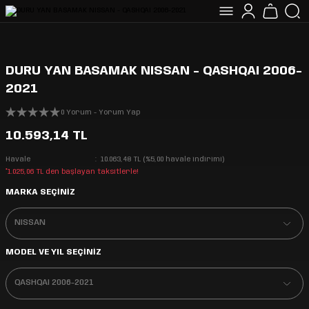
DURU YAN BASAMAK NISSAN - QASHQAI 2006-
2021
0 Yorum - Yorum Yap
10.593,14 TL
Havale
10.063,48 TL (%5,00 havale indirimi)
*1.025,06 TL den başlayan taksitlerle!
MARKA SEÇİNİZ
MODEL VE YIL SEÇİNİZ