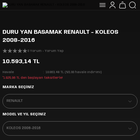
DURU YAN BASAMAK RENAULT - KOLEOS
2008-2016
0 Yorum - Yorum Yap
10.593,14 TL
Havale
10.063,48 TL (%5,00 havale indirimi)
*1.025,06 TL den başlayan taksitlerle!
MARKA SEÇİNİZ
MODEL VE YIL SEÇİNİZ