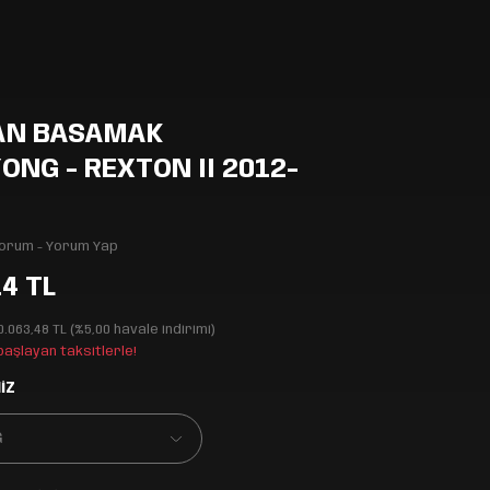
AN BASAMAK
NG - REXTON II 2012-
Yorum - Yorum Yap
14 TL
0.063,48 TL (%5,00 havale indirimi)
 başlayan taksitlerle!
İZ