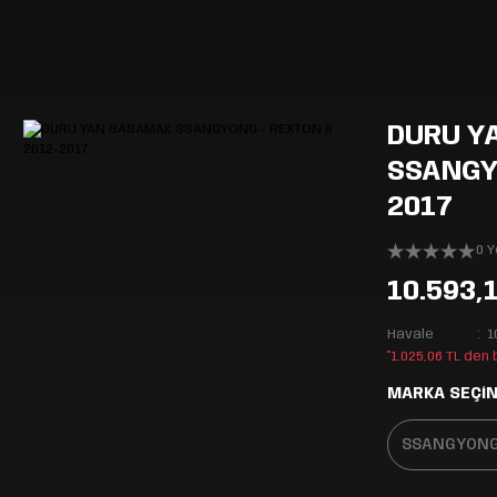
DURU Y
SSANGYO
2017
0 
10.593,
Havale
1
*1.025,06 TL den
MARKA SEÇİN