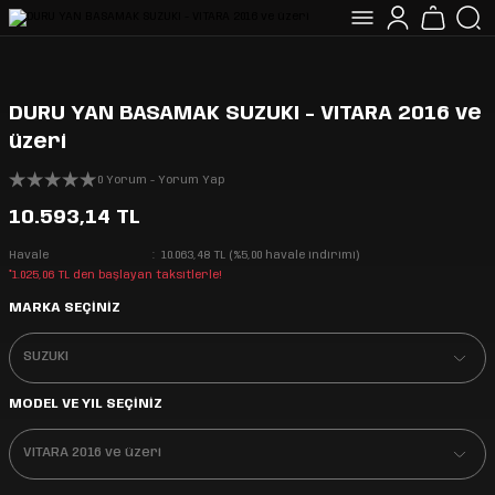
DURU YAN BASAMAK SUZUKI - VITARA 2016 ve
üzeri
0 Yorum - Yorum Yap
10.593,14 TL
Havale
10.063,48 TL (%5,00 havale indirimi)
*1.025,06 TL den başlayan taksitlerle!
MARKA SEÇİNİZ
MODEL VE YIL SEÇİNİZ