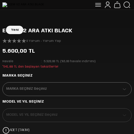
ECEM V2 ARA ATKI BLACK
Yeni
0 Yorum - Yorum Yap
5.600,00 TL
Havale
5.320,00 TL (%5,00 havale indirimi)
*541,89 TL den başlayan taksitlerle!
MARKA SEÇİNİZ
MODEL VE YIL SEÇİNİZ
ADET (TAKIM)