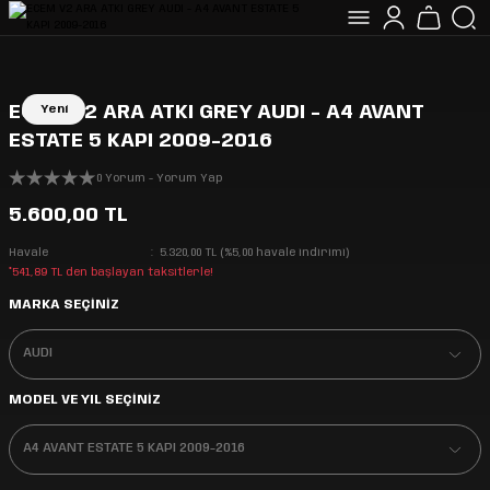
ECEM V2 ARA ATKI GREY AUDI - A4 AVANT
Yeni
ESTATE 5 KAPI 2009-2016
0 Yorum - Yorum Yap
5.600,00 TL
Havale
5.320,00 TL (%5,00 havale indirimi)
*541,89 TL den başlayan taksitlerle!
MARKA SEÇİNİZ
MODEL VE YIL SEÇİNİZ