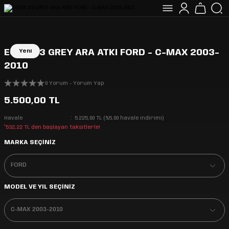
ECEM V3 GREY ARA ATKI FORD - C-MAX 2003-
Yeni
2010
0 Yorum - Yorum Yap
5.500,00 TL
Havale
5.225,00 TL (%5,00 havale indirimi)
*532,22 TL den başlayan taksitlerle!
MARKA SEÇİNİZ
MODEL VE YIL SEÇİNİZ