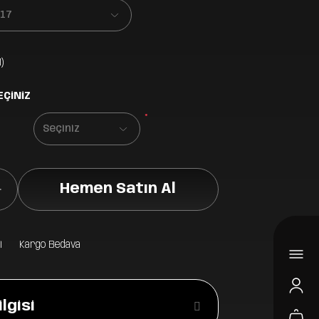
)
EÇİNİZ
*
Hemen Satın Al
i
Kargo Bedava
lgisi