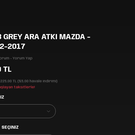
 GREY ARA ATKI MAZDA -
2-2017
Yorum - Yorum Yap
0 TL
.225,00 TL (%5,00 havale indirimi)
aşlayan taksitlerle!
İZ
 SEÇİNİZ