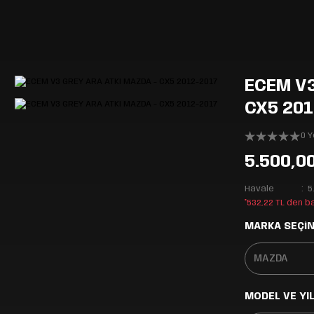
ECEM V3
CX5 201
0 
5.500,0
Havale
5
*532,22 TL den b
MARKA SEÇİN
MODEL VE YIL