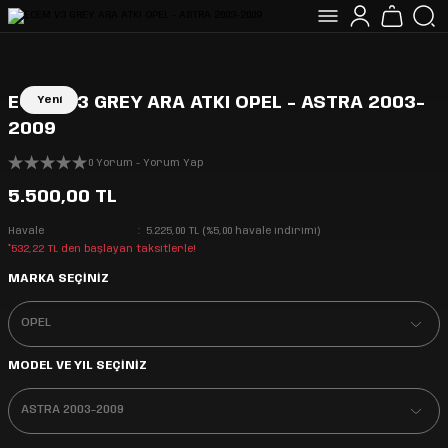
ECEM V3 GREY ARA ATKI OPEL - ASTRA 2003-
Yeni
2009
0 Yorum - Yorum Yap
5.500,00 TL
Havale
5.225,00 TL (%5,00 havale indirimi)
*532,22 TL den başlayan taksitlerle!
MARKA SEÇİNİZ
MODEL VE YIL SEÇİNİZ