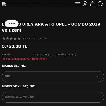
ECEM V3 GREY ARA ATKI OPEL - COMBO 2019
Yeni
ve üzeri
0 Yorum - Yorum Yap
5.750,00 TL
Havale
5.462,50 TL (%5,00 havale indirimi)
*556,41 TL den başlayan taksitlerle!
MARKA SEÇİNİZ
MODEL VE YIL SEÇİNİZ