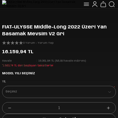
FIAT-ULYSSE Middle-Long 2022 Üzeri Yan
Basamak Mevsim V2 Gri
0 Yorum - Yorum Yap
16.159,94 TL
Havale
15.351,94 TL (%5,00 havale indirimi)
*1.563,74 TL den başlayan taksitlerle!
MODEL YILI SEÇİNİZ
YIL
*