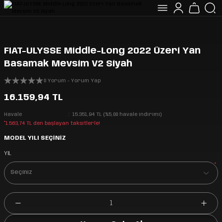
FIAT-ULYSSE Middle-Long 2022 Üzeri Yan
Basamak Mevsim V2 Siyah
0 Yorum - Yorum Yap
16.159,94 TL
Havale
15.351,94 TL (%5,00 havale indirimi)
*1.563,74 TL den başlayan taksitlerle!
MODEL YILI SEÇİNİZ
YIL
*