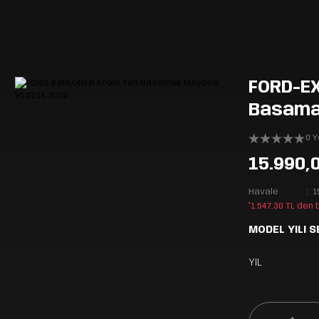
FORD-E
Basama
0 
15.990,
Havale
1
*1.547,30 TL den
MODEL YILI S
YIL