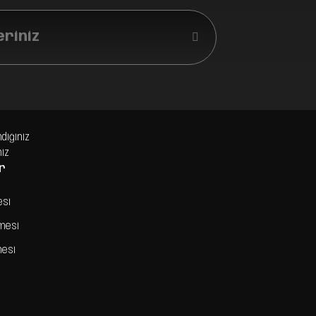
eriniz
ndiğiniz
niz
r
esi
şmesi
mesi