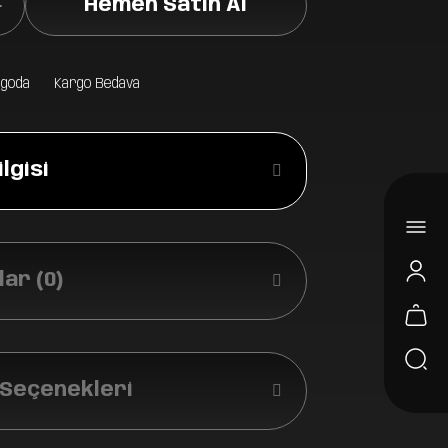
Hemen Satın Al
rgoda
Kargo Bedava
lgisi
ar (0)
 Seçenekleri