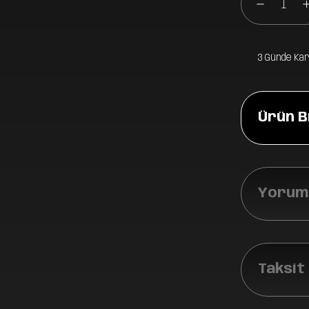
3 Günde Ka
Ürün Bi
Yoruml
Taksit