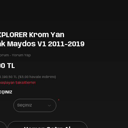
XPLORER Krom Yan
k Maydos V1 2011-2019
Yorum - Yorum Yap
00 TL
5.190,50 TL (%5,00 havale indirimi)
 başlayan taksitlerle!
EÇİNİZ
*