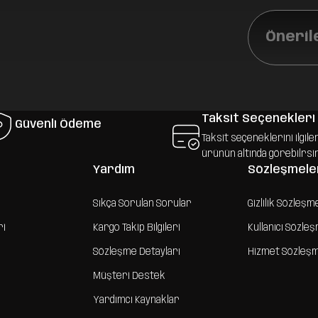
Öneril
Taksit Seçenekleri
Güvenli Ödeme
Taksit seçeneklerini ilgile
ürünün altında görebilrsi
Yardım
Sözleşmele
Sıkça Sorulan Sorular
Gizlilik Sözleşm
ri
Kargo Takip Bilgileri
Kullanıcı Sözle
Sözleşme Detayları
Hizmet Sözleş
Müşteri Destek
Yardımcı Kaynaklar