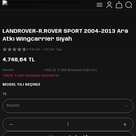
LANDROVER-R.ROVER SPORT 2004-2013 Ara
Atkı Wingcarrier Siyah
0 Yorum - Yorum Yap
4.748,64 TL
Havale
4.511,21 TL (%5,00 havale indirimi)
*459,51 TL den başlayan taksitlerle!
MODEL YILI SEÇİNİZ
YIL
*