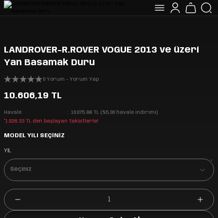
LANDROVER-R.ROVER VOGUE 2013 ve üzeri
Yan Basamak Duru
0 Yorum - Yorum Yap
10.606,19 TL
Havale
10.075,88 TL (%5,00 havale indirimi)
*1.026,33 TL den başlayan taksitlerle!
MODEL YILI SEÇİNİZ
YIL
*