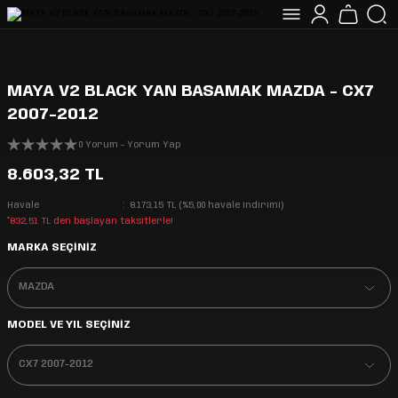
MAYA V2 BLACK YAN BASAMAK MAZDA - CX7
2007-2012
0 Yorum - Yorum Yap
8.603,32 TL
Havale
8.173,15 TL (%5,00 havale indirimi)
*832,51 TL den başlayan taksitlerle!
MARKA SEÇİNİZ
MODEL VE YIL SEÇİNİZ