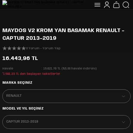
MAYDOS V2 KROM YAN BASAMAK RENAULT -
CAPTUR 2013-2019
0 Yorum - Yorum Yap
16.443,96 TL
Havale
15.621,76 TL (%5,00 havale indirimi)
*1.591,23 TL den başlayan taksitlerle!
MARKA SEÇİNİZ
MODEL VE YIL SEÇİNİZ