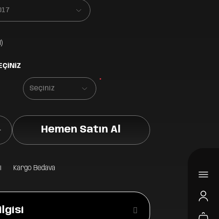
)
EÇİNİZ
*
Hemen Satın Al
i
Kargo Bedava
lgisi