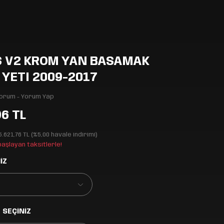
 V2 KROM YAN BASAMAK
 YETI 2009-2017
Yorum - Yorum Yap
96 TL
5.621,76 TL (%5,00 havale indirimi)
 başlayan taksitlerle!
İZ
 SEÇİNİZ