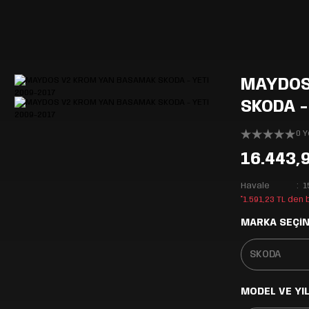
MAYDOS
SKODA -
0 
16.443,
Havale
1
*1.591,23 TL den
MARKA SEÇİN
MODEL VE YIL