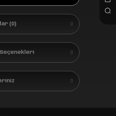
ar (0)
 Seçenekleri
eriniz