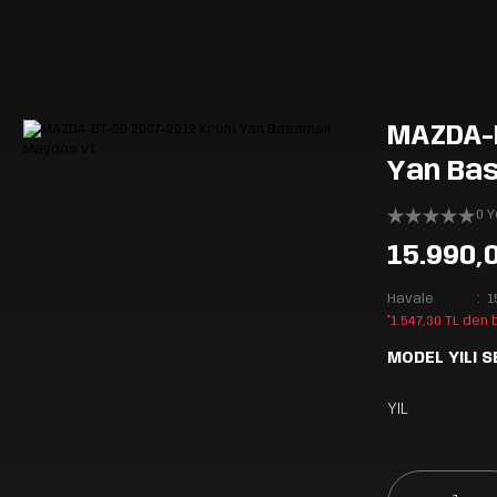
MAZDA-
Yan Ba
0 
15.990,
Havale
1
*1.547,30 TL den
MODEL YILI S
YIL