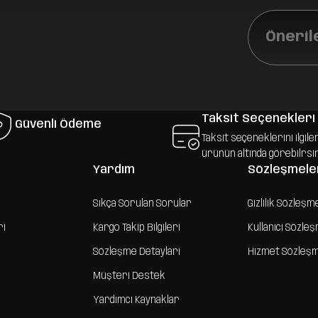
Öneril
Taksit Seçenekleri
Güvenli Ödeme
Taksit seçeneklerini ilgile
ürünün altında görebilrsi
Yardım
Sözleşmele
Sıkça Sorulan Sorular
Gizlilik Sözleşm
ri
Kargo Takip Bilgileri
Kullanıcı Sözle
Sözleşme Detayları
Hizmet Sözleş
Müşteri Destek
Yardımcı Kaynaklar