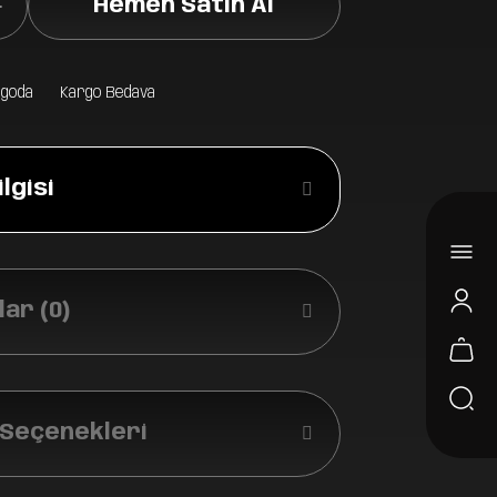
Hemen Satın Al
rgoda
Kargo Bedava
lgisi
ar (0)
 Seçenekleri