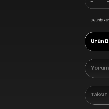
3 Günde Ka
Ürün Bi
Yoruml
Taksit