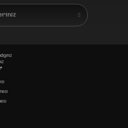
eriniz
ndiğiniz
niz
r
esi
şmesi
mesi