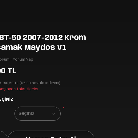
BT-50 2007-2012 Krom
samak Maydos V1
Yorum - Yorum Yap
00 TL
5.190,50 TL (%5,00 havale indirimi)
 başlayan taksitlerle!
EÇİNİZ
*