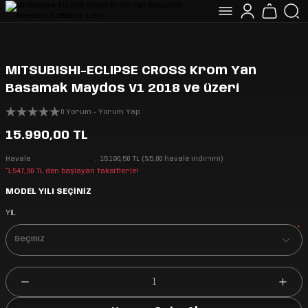
MITSUBISHI-ECLIPSE CROSS Krom Yan
Basamak Maydos V1 2018 ve üzeri
0 Yorum - Yorum Yap
15.990,00 TL
Havale
15.190,50 TL (%5,00 havale indirimi)
*1.547,30 TL den başlayan taksitlerle!
MODEL YILI SEÇİNİZ
YIL
*