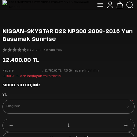
NISSAN-SKYSTAR D22 NP300 2008-2016 Yan
Basamak Sunrise
0 Yorum - Yorum Yap
12.400,00 TL
Havale
11.780,00 TL (%5,00 havale indirimi)
*1.199,91 TL den başlayan taksitlerle!
MODEL YILI SEÇİNİZ
YIL
*