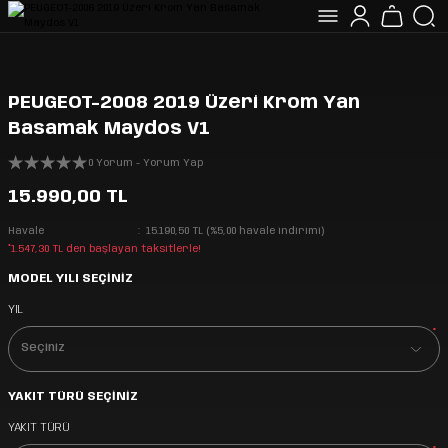
PEUGEOT-2008 2019 Üzeri Krom Yan
Basamak Maydos V1
0 Yorum - Yorum Yap
15.990,00 TL
Havale
15.190,50 TL (%5,00 havale indirimi)
*1.547,30 TL den başlayan taksitlerle!
MODEL YILI SEÇİNİZ
YIL
*
YAKIT TÜRÜ SEÇİNİZ
YAKIT TÜRÜ