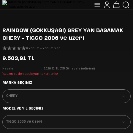
RAINBOW (GÖKKUŞAĞI) GREY YAN BASAMAK
CHERY - TIGGO 2006 ve üzeri
0 Yorum - Yorum Yap
9.503,91 TL
Havale
9.028,71 TL (%5,00 havale indirimi)
*919,66 TL den başlayan taksitlerle!
MARKA SEÇİNİZ
MODEL VE YIL SEÇİNİZ