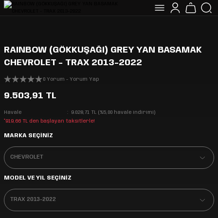
RAINBOW (GÖKKUŞAĞI) GREY YAN BASAMAK
CHEVROLET - TRAX 2013-2022
0 Yorum - Yorum Yap
9.503,91 TL
Havale
9.028,71 TL (%5,00 havale indirimi)
*919,66 TL den başlayan taksitlerle!
MARKA SEÇİNİZ
MODEL VE YIL SEÇİNİZ